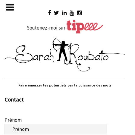
Skip

to
content
Soutenez-moi sur
Faire émerger les potentiels par la puissance des mots
Contact
Prénom