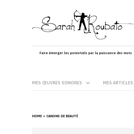
Skip
to
content
Faire émerger les potentiels par la puissance des mots
MES ŒUVRES SONORES
MES ARTICLES
HOME
CANONS DE BEAUTÉ