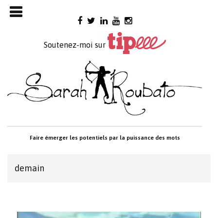
Skip

to
content
Soutenez-moi sur
Faire émerger les potentiels par la puissance des mots
demain