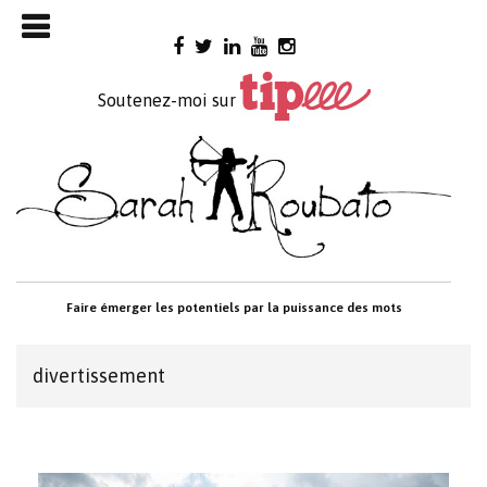
Skip

to
content
Soutenez-moi sur
Faire émerger les potentiels par la puissance des mots
divertissement