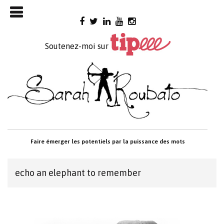
Skip

to
content
Soutenez-moi sur
Faire émerger les potentiels par la puissance des mots
echo an elephant to remember