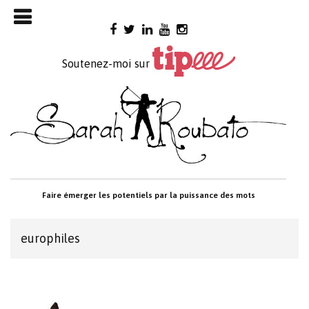
Skip

to
content
Soutenez-moi sur
Faire émerger les potentiels par la puissance des mots
europhiles