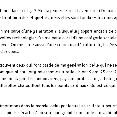
t moi dans tout ça ? Moi la jeunesse, moi l’avenir, moi Demain 
e front bien des étiquettes, mais elles sont tombées les unes ap
n me parle d’une
génération Y
, à laquelle j’appartiendrais de
velles technologies. On me parle aussi d’une catégorie social
ômeur
. On me parle aussi d’une communauté culturelle, basée s
 d’origine…
rouvent ceux qui font partie de ma génération, celle qui ne se d
mique, ni par l’origine ethno-culturelle. Ils ont 9 ans, 25 ans, 7
ne montagne. Ils sont ouvriers, paysans, professeurs, artistes,
lturelles chatouillent tous les points cardinaux. Qu’est-ce qui 
imprimons dans le monde, celui par lequel un sculpteur pourrai
 ses pieds s’écarter à mesure que grandit une faille qui va bie