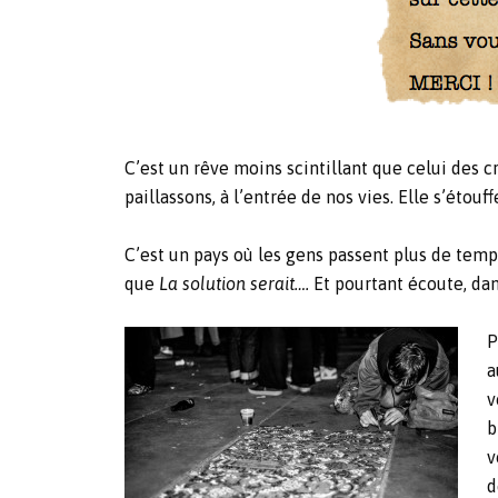
C’est un rêve moins scintillant que celui des cr
paillassons, à l’entrée de nos vies. Elle s’étou
C’est un pays où les gens passent plus de temps
que
La solution serait….
Et pourtant écoute, dan
P
a
v
b
v
d