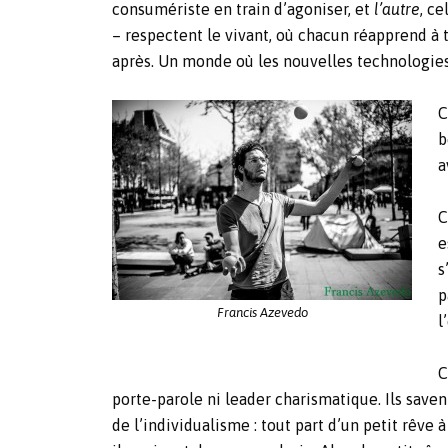
consumériste en train d’agoniser, et
l’autre
, c
– respectent le vivant, où chacun réapprend à tr
après. Un monde où les nouvelles technologies n
C
b
a
C
e
s
p
Francis Azevedo
l
C
porte-parole ni leader charismatique. Ils save
de l’individualisme : tout part d’un petit rêve 