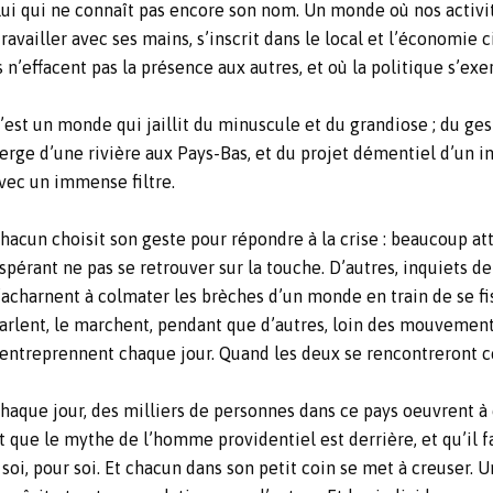
elui qui ne connaît pas encore son nom. Un monde où nos activit
availler avec ses mains, s’inscrit dans le local et l’économie ci
’effacent pas la présence aux autres, et où la politique s’exer
’est un monde qui jaillit du minuscule et du grandiose ; du ges
erge d’une rivière aux Pays-Bas, et du projet démentiel d’un i
vec un immense filtre.
hacun choisit son geste pour répondre à la crise : beaucoup at
spérant ne pas se retrouver sur la touche. D’autres, inquiets de
’acharnent à colmater les brèches d’un monde en train de se f
arlent, le marchent, pendant que d’autres, loin des mouvement
’entreprennent chaque jour. Quand les deux se rencontreront c
haque jour, des milliers de personnes dans ce pays oeuvrent à c
nt que le mythe de l’homme providentiel est derrière, et qu’il
à soi, pour soi. Et chacun dans son petit coin se met à creuser. 