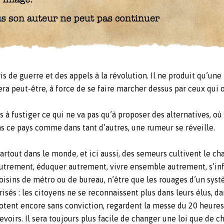
is de guerre et des appels à la révolution. Il ne produit qu’une
ffera peut-être, à force de se faire marcher dessus par ceux qui o
 à fustiger ce qui ne va pas qu’à proposer des alternatives, où
s ce pays comme dans tant d’autres, une rumeur se réveille.
artout dans le monde, et ici aussi, des semeurs cultivent le 
utrement, éduquer autrement, vivre ensemble autrement, s’info
oisins de métro ou de bureau, n’être que les rouages d’un systè
risés : les citoyens ne se reconnaissent plus dans leurs élus, da
otent encore sans conviction, regardent la messe du 20 heures e
evoirs. Il sera toujours plus facile de changer une loi que de 