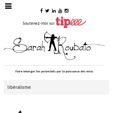
Skip

to
content
Soutenez-moi sur
Faire émerger les potentiels par la puissance des mots
libéralisme