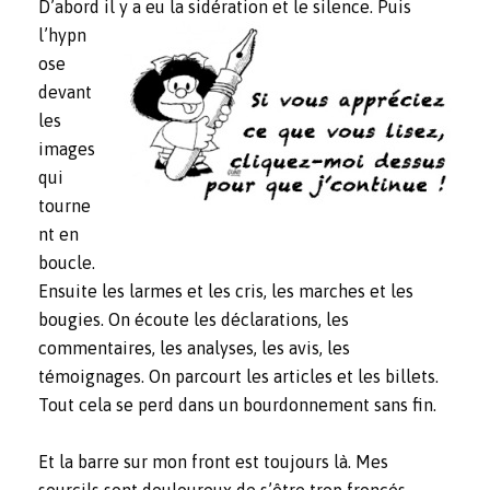
D’abord il
y a eu la sidération et le silence. Puis
l’hypn
ose
devant
les
images
qui
tourne
nt en
boucle.
Ensuite les larmes et les cris, les marches et les
bougies. On écoute les déclarations, les
commentaires, les analyses, les avis, les
témoignages. On parcourt les articles et les billets.
Tout cela se perd dans un bourdonnement sans fin.
Et la barre sur mon front est toujours là. Mes
sourcils sont douloureux de s’être trop froncés.