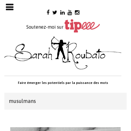
Skip

to
content
Soutenez-moi sur
Faire émerger les potentiels par la puissance des mots
musulmans