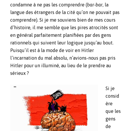
condamne à ne pas les comprendre (
bar-bar
, la
langue des étrangers de la cité qu’on ne pouvait pas
comprendre). Si je me souviens bien de mes cours
d’histoire, il me semble que les pires atrocités sont
en général parfaitement planifiées par des gens
rationnels qui suivent leur logique jusqu’au bout.
Puisqu’il est à la mode de voir en Hitler
l’incarnation du mal absolu, n’avions-nous pas pris
Hitler pour un illuminé, au lieu de le prendre au
sérieux ?
Si je
consid
ère
que les
gens
de