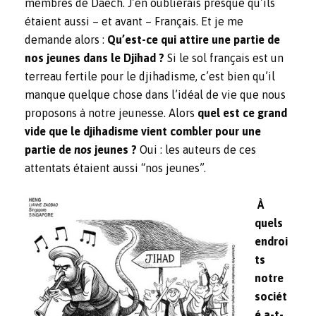
membres de Daech. J’en oublierais presque qu’ils
étaient aussi – et avant – Français. Et je me
demande alors :
Qu’est-ce qui attire une partie de
nos jeunes dans le Djihad ?
Si le sol français est un
terreau fertile pour le djihadisme, c’est bien qu’il
manque quelque chose dans l’idéal de vie que nous
proposons à notre jeunesse. Alors
quel est ce grand
vide que le djihadisme vient combler pour une
partie de
nos
jeunes ?
Oui : les auteurs de ces
attentats étaient aussi “nos jeunes”.
À
quels
endroi
ts
notre
sociét
é a-t-