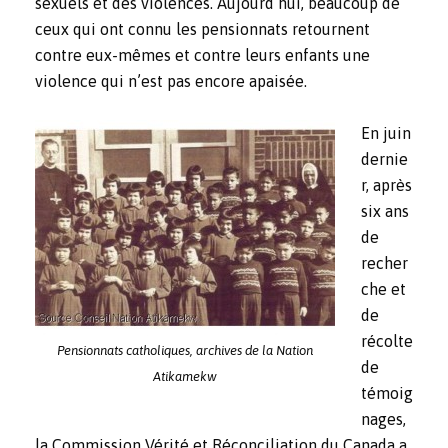
sexuels et des violences. Aujourd’hui, beaucoup de
ceux qui ont connu les pensionnats retournent
contre eux-mêmes et contre leurs enfants une
violence qui n’est pas encore apaisée.
En juin
dernie
r, après
six ans
de
recher
che et
de
récolte
Pensionnats catholiques, archives de la Nation
de
Atikamekw
témoig
nages,
la Commission Vérité et Réconciliation du Canada a