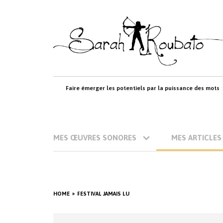
Skip
to
content
Faire émerger les potentiels par la puissance des mots
MES ŒUVRES SONORES
MES ARTICLES
HOME
FESTIVAL JAMAIS LU