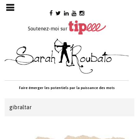
Skip

to
content
Soutenez-moi sur
Faire émerger les potentiels par la puissance des mots
gibraltar