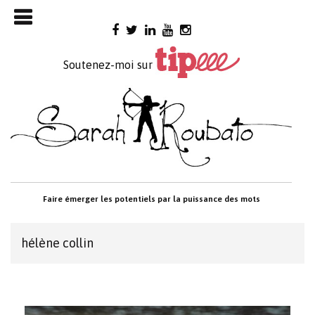
Skip

to
content
Soutenez-moi sur
Faire émerger les potentiels par la puissance des mots
hélène collin