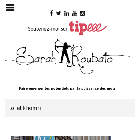
Skip

to
content
Soutenez-moi sur
Faire émerger les potentiels par la puissance des mots
loi el khomri