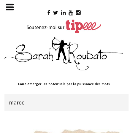
Skip

to
content
Soutenez-moi sur
Faire émerger les potentiels par la puissance des mots
maroc