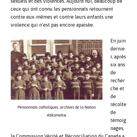
sexuels et des violences. Aujourd’hui, beaucoup de
ceux qui ont connu les pensionnats retournent
contre eux-mêmes et contre leurs enfants une
violence qui n’est pas encore apaisée.
En juin
dernie
r, après
six ans
de
recher
che et
de
récolte
Pensionnats catholiques, archives de la Nation
de
Atikamekw
témoig
nages,
la Commission Vérité et Réconciliation du Canada a