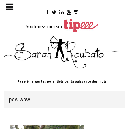
Skip

to
content
Soutenez-moi sur
Faire émerger les potentiels par la puissance des mots
pow wow