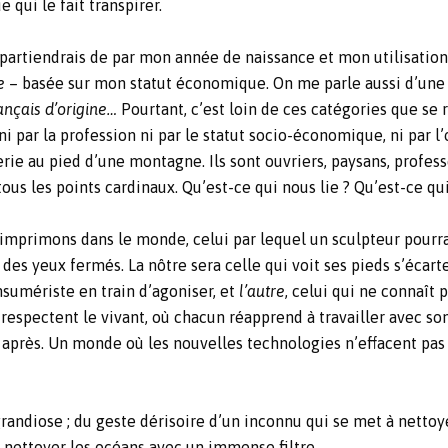
 qui le fait transpirer.
appartiendrais de par mon année de naissance et mon utilisati
e
– basée sur mon statut économique. On me parle aussi d’une 
ançais d’origine…
Pourtant, c’est loin de ces catégories que se 
 ni par la profession ni par le statut socio-économique, ni par l’
rie au pied d’une montagne. Ils sont ouvriers, paysans, profess
 tous les points cardinaux. Qu’est-ce qui nous lie ? Qu’est-ce q
imprimons dans le monde, celui par lequel un sculpteur pourrai
des yeux fermés. La nôtre sera celle qui voit ses pieds s’écart
sumériste en train d’agoniser, et
l’autre
, celui qui ne connaît
 respectent le vivant, où chacun réapprend à travailler avec son
ir après. Un monde où les nouvelles technologies n’effacent pas 
randiose ; du geste dérisoire d’un inconnu qui se met à nettoye
 nettoyer les océans avec un immense filtre.