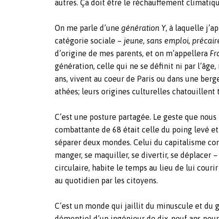
autres. Ça doit être le réchauffement climatique
On me parle d’une
génération Y
, à laquelle j’
catégorie sociale –
jeune, sans emploi, précair
d’origine de mes parents, et on m’appellera
Fr
génération, celle qui ne se définit ni par l’âge,
ans, vivent au coeur de Paris ou dans une berge
athées; leurs origines culturelles chatouillent
C’est une posture partagée. Le geste que nous 
combattante de 68 était celle du poing levé et 
séparer deux mondes. Celui du capitalisme con
manger, se maquiller, se divertir, se déplacer –
circulaire, habite le temps au lieu de lui cour
au quotidien par les citoyens.
C’est un monde qui jaillit du minuscule et du g
démentiel d’un ingénieur de dix-neuf ans pour