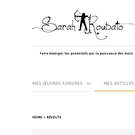
Skip
to
content
Faire émerger les potentiels par la puissance des mots
MES ŒUVRES SONORES
MES ARTICLES
HOME
RÉVOLTE