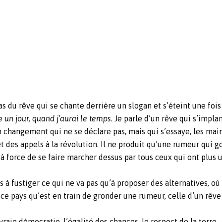
pas du rêve qui se chante derrière un slogan et s’éteint une fois
le
un jour, quand j’aurai le temps
. Je parle d’un rêve qui s’impla
n changement qui ne se déclare pas, mais qui s’essaye, les mai
t des appels à la révolution. Il ne produit qu’une rumeur qui go
, à force de se faire marcher dessus par tous ceux qui ont plus u
 à fustiger ce qui ne va pas qu’à proposer des alternatives, où
 ce pays qu’est en train de gronder une rumeur, celle d’un rêve 
vraie démocratie, l’égalité des chances, le respect de la terre 