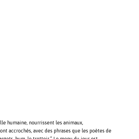
ille humaine, nourrissent les animaux,
sont accrochés, avec des phrases que les poètes de
cargots, hum, le trottoir.” Le menu du jour est