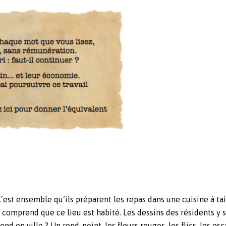
C’est ensemble qu’ils préparent les repas dans une cuisine à ta
n comprend que ce lieu est habité. Les dessins des résidents y 
ond en ville ? Un rond-point, les fleurs rouges, les flics, les es