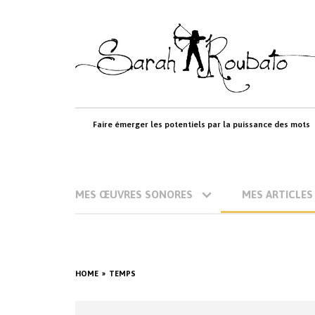
Skip
to
content
Faire émerger les potentiels par la puissance des mots
MES ŒUVRES SONORES
MES ARTICLES
HOME
TEMPS