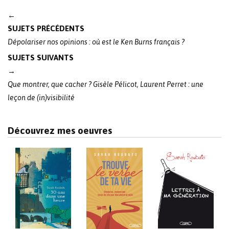
Post
←
navigation
SUJETS PRÉCÉDENTS
Dépolariser nos opinions : où est le Ken Burns français ?
SUJETS SUIVANTS
→
Que montrer, que cacher ? Gisèle Pélicot, Laurent Perret : une
leçon de (in)visibilité
Découvrez mes oeuvres