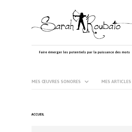
Skip
to
content
Faire émerger les potentiels par la puissance des mots
MES ŒUVRES SONORES
MES ARTICLES
ACCUEIL