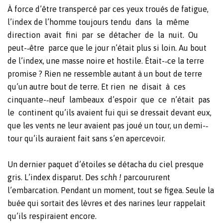
À force d’être transpercé par ces yeux troués de fatigue,
l’index de l’homme toujours tendu
dans
la
même
direction
avait
fini
par
se
détacher
de
la
nuit.
Ou
peut-‐être
parce que le jour n’était plus si loin. Au bout
de l’index, une masse noire et hostile. Était-‐ce la terre
promise ? Rien ne ressemble autant à un bout de terre
qu’un autre bout de terre. Et rien
ne
disait
à
ces
cinquante-‐neuf
lambeaux
d’espoir
que
ce
n’était
pas
le
continent qu’ils avaient fui qui se dressait devant eux,
que les vents ne leur avaient pas joué un tour, un demi-‐
tour qu’ils auraient fait sans s’en apercevoir.
Un dernier paquet d’étoiles se détacha du ciel presque
gris. L’index disparut. Des
schh !
parcoururent
l’embarcation. Pendant un moment, tout se figea. Seule la
buée qui sortait des lèvres et des narines leur rappelait
qu’ils respiraient encore.