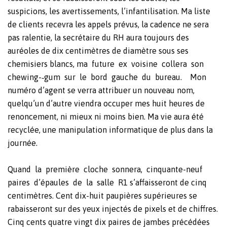
suspicions, les avertissements, l’infantilisation. Ma liste
de clients recevra les appels prévus, la cadence ne sera
pas ralentie, la secrétaire du RH aura toujours des
auréoles de dix centimètres de diamètre sous ses
chemisiers blancs, ma
future
ex
voisine
collera
son
chewing-‐gum
sur
le
bord
gauche
du
bureau.
Mon
numéro d’agent se verra attribuer un nouveau nom,
quelqu’un d’autre viendra occuper mes huit heures de
renoncement, ni mieux ni moins bien. Ma vie aura été
recyclée, une manipulation informatique de plus dans la
journée.
Quand
la
première
cloche
sonnera,
cinquante-neuf
paires
d’épaules
de
la
salle
R1 s’affaisseront de cinq
centimètres. Cent dix-huit paupières supérieures se
rabaisseront sur des yeux injectés de pixels et de chiffres.
Cinq cents quatre vingt dix paires de jambes précédées