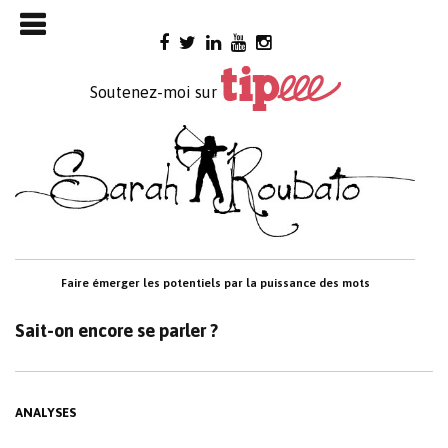
Skip

to
content
Soutenez-moi sur
Faire émerger les potentiels par la puissance des mots
Sait-on encore se parler ?
ANALYSES