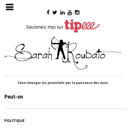
Skip

to
content
Soutenez-moi sur
Faire émerger les potentiels par la puissance des mots
Peut-on
POLITIQUE