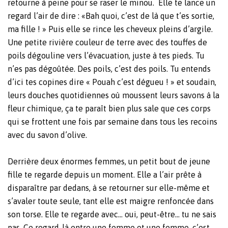
retourne à peine pour se raser le minou. Elle te lance un
regard l’air de dire : «Bah quoi, c’est de là que t’es sortie,
ma fille ! »
Puis elle se rince les cheveux pleins d’argile.
Une petite rivière couleur de terre avec des touffes de
poils dégouline vers l’évacuation, juste à tes pieds. Tu
n’es pas dégoûtée. Des poils, c’est des poils. Tu entends
d’ici tes copines dire « Pouah c’est dégueu ! » et soudain,
leurs douches quotidiennes où moussent leurs savons à la
fleur chimique, ça te paraît bien plus sale que ces corps
qui se frottent une fois par semaine dans tous les recoins
avec du savon d’olive.
Derrière deux énormes femmes, un petit bout de jeune
fille te regarde depuis un moment. Elle a l’air prête à
disparaître par dedans, à se retourner sur elle-même et
s’avaler toute seule, tant elle est maigre renfoncée dans
son torse. Elle te regarde avec… oui, peut-être… tu ne sais
pas. Ce regard-là entre une femme et une femme, c’est