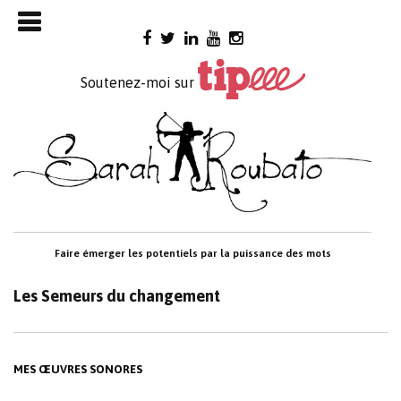
Skip

to
content
Soutenez-moi sur
Faire émerger les potentiels par la puissance des mots
Les Semeurs du changement
MES ŒUVRES SONORES