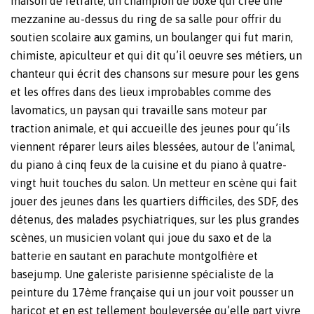
maison de retraite, un champion de boxe qui crée une
mezzanine au-dessus du ring de sa salle pour offrir du
soutien scolaire aux gamins, un boulanger qui fut marin,
chimiste, apiculteur et qui dit qu’il oeuvre ses métiers, un
chanteur qui écrit des chansons sur mesure pour les gens
et les offres dans des lieux improbables comme des
lavomatics, un paysan qui travaille sans moteur par
traction animale, et qui accueille des jeunes pour qu’ils
viennent réparer leurs ailes blessées, autour de l’animal,
du piano à cinq feux de la cuisine et du piano à quatre-
vingt huit touches du salon. Un metteur en scène qui fait
jouer des jeunes dans les quartiers difficiles, des SDF, des
détenus, des malades psychiatriques, sur les plus grandes
scènes, un musicien volant qui joue du saxo et de la
batterie en sautant en parachute montgolfière et
basejump. Une galeriste parisienne spécialiste de la
peinture du 17ème française qui un jour voit pousser un
haricot et en est tellement bouleversée qu’elle part vivre