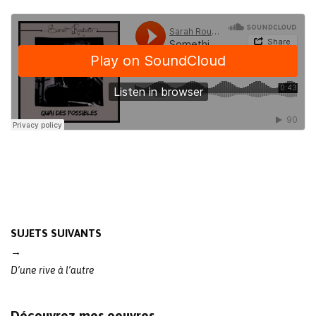
Post
SUJETS SUIVANTS
navigation
→
D’une rive à l’autre
Découvrez mes oeuvres