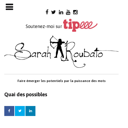
Skip

to
content
Soutenez-moi sur
Faire émerger les potentiels par la puissance des mots
Quai des possibles