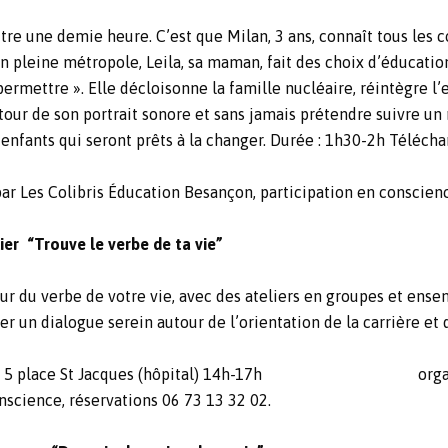
tre une demie heure. C’est que Milan, 3 ans, connaît tous les 
En pleine métropole, Leila, sa maman, fait des choix d’éducation
ermettre ». Elle décloisonne la famille nucléaire, réintègre l’e
tour de son portrait sonore et sans jamais prétendre suivre un
 enfants qui seront prêts à la changer. Durée : 1h30-2h
Téléchar
ar Les Colibris Éducation Besançon, participation en conscienc
er “Trouve le verbe de ta vie”
r du verbe de votre vie, avec des ateliers en groupes et ensem
er un dialogue serein autour de l’orientation de la carrière et
p, 5 place St Jacques (hôpital) 14h-17h organisé pa
nscience, réservations 06 73 13 32 02.