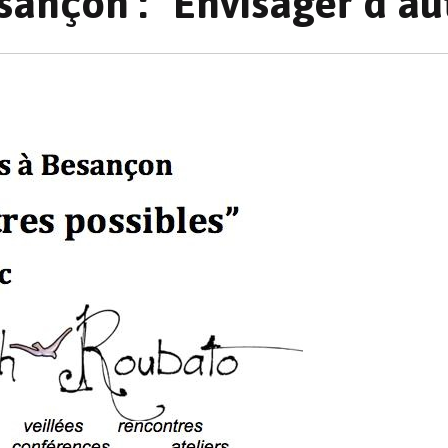
ançon : “Envisager d’aut