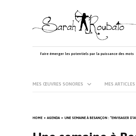
Skip
to
content
Faire émerger les potentiels par la puissance des mots
MES ŒUVRES SONORES
MES ARTICLES
HOME
AGENDA
UNE SEMAINE À BESANÇON : “ENVISAGER D’