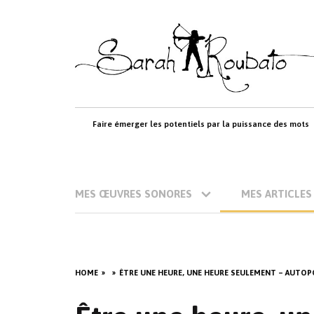
Skip
to
content
Faire émerger les potentiels par la puissance des mots
MES ŒUVRES SONORES
MES ARTICLES
HOME
ÊTRE UNE HEURE, UNE HEURE SEULEMENT – AUTOP