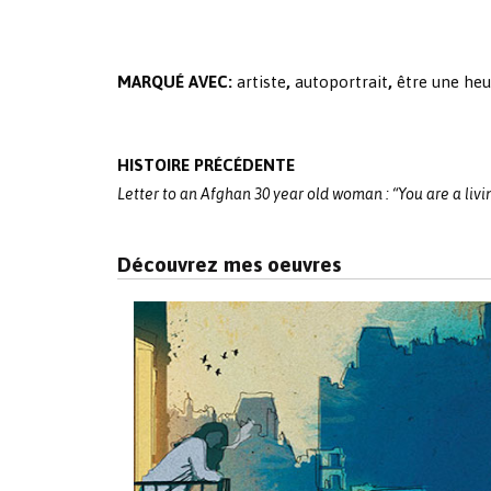
MARQUÉ AVEC:
artiste
,
autoportrait
,
être une he
Post
HISTOIRE PRÉCÉDENTE
navigation
Letter to an Afghan 30 year old woman : “You are a liv
Découvrez mes oeuvres