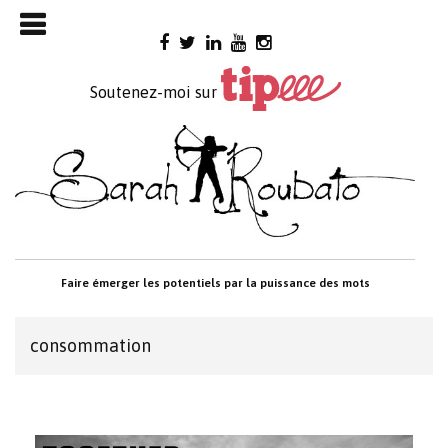
Skip

to
content
Soutenez-moi sur
Faire émerger les potentiels par la puissance des mots
consommation