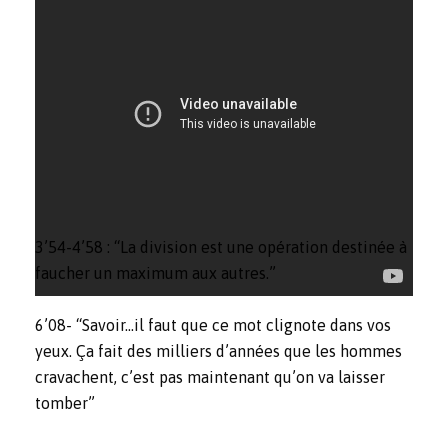
3’54-4’58 : “La division est une opération destinée à
faucher un maximum aux autres.”
6’08- “Savoir…il faut que ce mot clignote dans vos
yeux. Ça fait des milliers d’années que les hommes
cravachent, c’est pas maintenant qu’on va laisser
tomber”