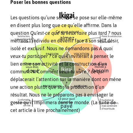
Poser les bonnes questions
Les questions qu’une société se pose sur elle-même
en disent plus long que ce qu’elle affirme. Dans la
question
Qu’est-ce que tu veux faire plus tard ?
nous
mettons l’individu en devenir face à son seul désir,
isolé et exclusif. Nous ne demandons pas
À quoi
veux-tu participer ?
ce qui l’inviterait à penser le
lien entre son activité et la construction d’un
commun. Ni
Comment veux-tu vivre ?
ce qui
déplacerait l’attention sur la manière dont on mène
une action plutôt que sur la production d’un
résultat. Nous ne le préparons pas à envisager le
geste qu’il imprimera dans le monde. (La suite de
cet article à lire prochainement)