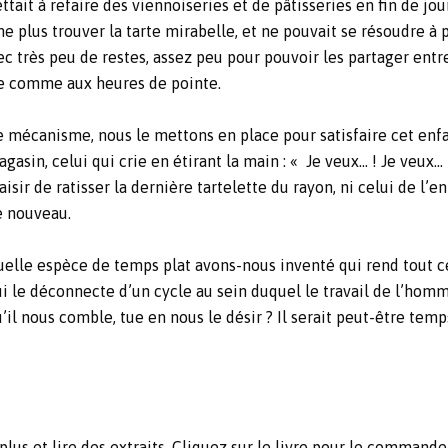
t à refaire des viennoiseries et de pâtisseries en fin de jour
 ne plus trouver la tarte mirabelle, et ne pouvait se résoudre à
avec très peu de restes, assez peu pour pouvoir les partager ent
lie comme aux heures de pointe.
 mécanisme, nous le mettons en place pour satisfaire cet enf
gasin, celui qui crie en étirant la main : « Je veux… ! Je veux… 
aisir de ratisser la dernière tartelette du rayon, ni celui de l’
e nouveau.
uelle espèce de temps plat avons-nous inventé qui rend tout 
i le déconnecte d’un cycle au sein duquel le travail de l’homme
’il nous comble, tue en nous le désir ? Il serait peut-être te
 plus et lire des extraits. Cliquez sur le livre pour le comma