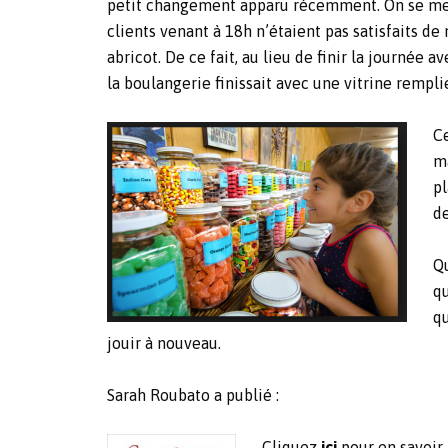
petit changement apparu récemment. On se mettai
clients venant à 18h n’étaient pas satisfaits de
abricot. De ce fait, au lieu de finir la journée 
la boulangerie finissait avec une vitrine remp
Ce
ma
pl
d
Q
qu
qu
jouir à nouveau.
Sarah Roubato a publié :
Cliquez
ici
pour en savoir