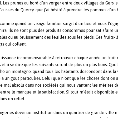
. Les prunes au bord d’un verger entre deux villages du Gers, s
s Causses du Quercy, que j’ai hésité à prendre, les pommes d’u
, comme quand un visage familier surgit d’un lieu et nous l’éga
nira. Ils ne sont plus des produits consommés pour satisfaire un
gales ou au bruissement des feuilles sous les pieds. Ces fruits-
gts qui collent.
e jouissance incommensurable à retrouver chaque année un fruit 
et à se dire que les suivants seront de plus en plus bons. Que
ché en montagne, quand tous les habitants descendent dans la 
a un goût particulier. Celui que n’ont que les choses dont on a
 mal absolu dans nos sociétés qui nous vantent les mérites d
entre le manque et la satisfaction. Si tout m’était disponible e
dans un relief.
ngeries devenue institution dans un quartier de grande ville 