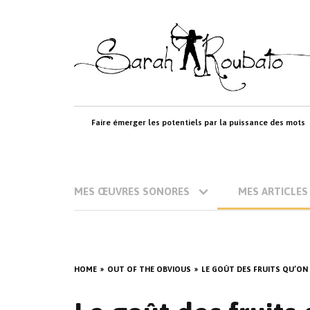
Skip
to
content
Faire émerger les potentiels par la puissance des mots
MES ŒUVRES SONORES
MES ARTICLES
HOME
OUT OF THE OBVIOUS
LE GOÛT DES FRUITS QU’ON