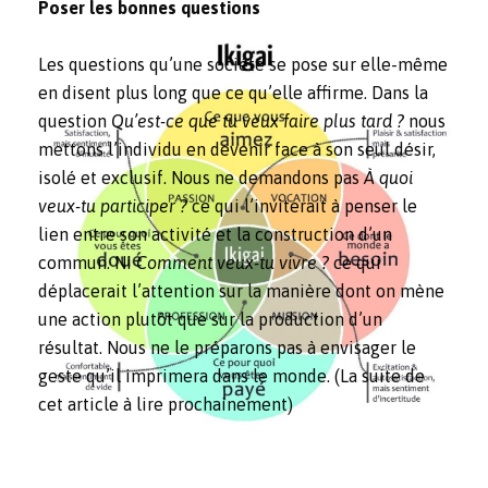
Poser les bonnes questions
Les questions qu’une société se pose sur elle-même
en disent plus long que ce qu’elle affirme. Dans la
question
Qu’est-ce que tu veux faire plus tard ?
nous
mettons l’individu en devenir face à son seul désir,
isolé et exclusif. Nous ne demandons pas
À quoi
veux-tu participer ?
ce qui l’inviterait à penser le
lien entre son activité et la construction d’un
commun. Ni
Comment veux-tu vivre ?
ce qui
déplacerait l’attention sur la manière dont on mène
une action plutôt que sur la production d’un
résultat. Nous ne le préparons pas à envisager le
geste qu’il imprimera dans le monde. (La suite de
cet article à lire prochainement)