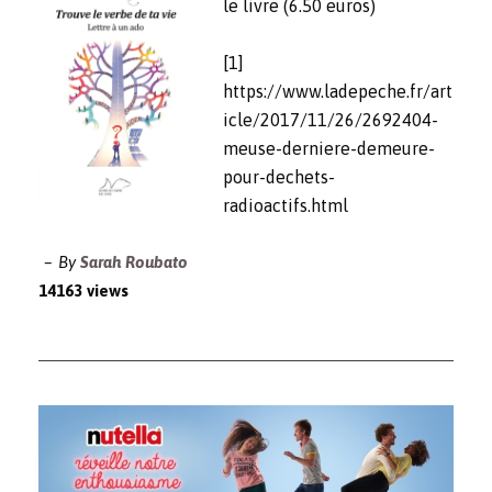
le livre (6.50 euros)
[1]
https://www.ladepeche.fr/art
icle/2017/11/26/2692404-
meuse-derniere-demeure-
pour-dechets-
radioactifs.html
By
Sarah Roubato
14163 views