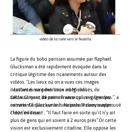
vidéo de la ruée vers le Nutella
La figure du bobo parisien assumée par Raphaël
Glucksman a été rapidement évoquée dans la
critique légitime des ricanements autour des
vidéos. “Les lieux où on a vues ces images
désolantes sont des lieux marginalisés, de
Lettres à ma génération
ed Michel
déclassement, de cette France qui ne gagne pas.”, a
Lafon. Cliquez
ici
pour en savoir plus et lire des
commenté Glucksmann. Natacha Polony a approuvé
extraits. Cliquez sur le livre pour le commander
l’idée en disant : “Il faut faire en sorte qu’il n’y ait
chez l’éditeur.
plus de gens qui en soient à 2 euros près”.Or cette
vision est exclusivement citadine. Elle oppose les