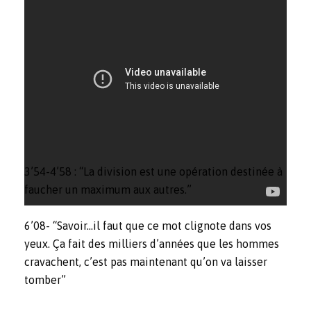
3’54-4’58 : “La division est une opération destinée à
faucher un maximum aux autres.”
6’08- “Savoir…il faut que ce mot clignote dans vos
yeux. Ça fait des milliers d’années que les hommes
cravachent, c’est pas maintenant qu’on va laisser
tomber”