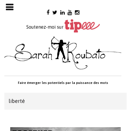
Skip

to
content
Soutenez-moi sur
Faire émerger les potentiels par la puissance des mots
liberté