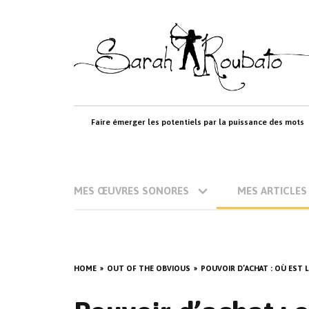
Skip
to
content
Faire émerger les potentiels par la puissance des mots
MES ŒUVRES SONORES
MES ARTICLES
HOME
OUT OF THE OBVIOUS
POUVOIR D’ACHAT : OÙ EST 