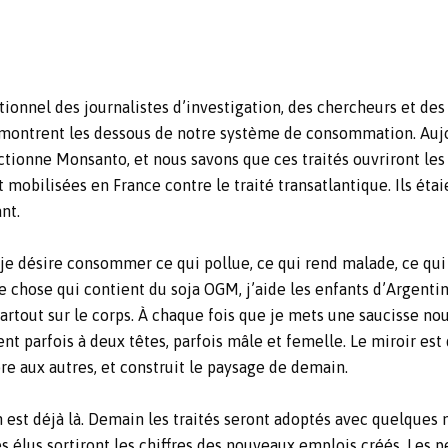
tionnel des journalistes d’investigation, des chercheurs et des
us montrent les dessous de notre système de consommation. Auj
ionne Monsanto, et nous savons que ces traités ouvriront les
mobilisées en France contre le traité transatlantique. Ils étai
nt.
e désire consommer ce qui pollue, ce qui rend malade, ce qui 
 chose qui contient du soja OGM, j’aide les enfants d’Argenti
rtout sur le corps. À chaque fois que je mets une saucisse nou
ent parfois à deux têtes, parfois mâle et femelle. Le miroir es
re aux autres, et construit le paysage de demain.
est déjà là. Demain les traités seront adoptés avec quelques 
s élus sortiront les chiffres des nouveaux emplois créés. Les p