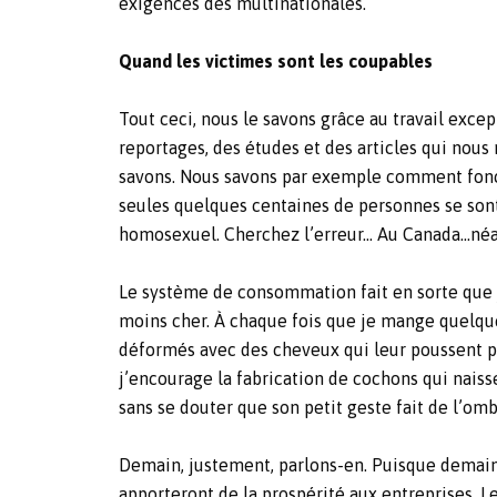
exigences des multinationales.
Quand les victimes sont les coupables
Tout ceci, nous le savons grâce au travail excep
reportages, des études et des articles qui no
savons. Nous savons par exemple comment fonct
seules quelques centaines de personnes se sont 
homosexuel. Cherchez l’erreur… Au Canada…néa
Le système de consommation fait en sorte que j
moins cher. À chaque fois que je mange quelque
déformés avec des cheveux qui leur poussent pa
j’encourage la fabrication de cochons qui naiss
sans se douter que son petit geste fait de l’omb
Demain, justement, parlons-en. Puisque demain 
apporteront de la prospérité aux entreprises. Le