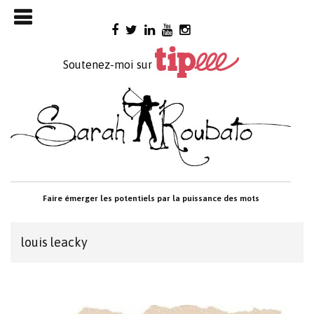
Skip

to
content
Soutenez-moi sur
Faire émerger les potentiels par la puissance des mots
louis leacky