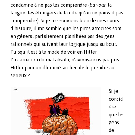
condamne à ne pas les comprendre (
bar-bar
, la
langue des étrangers de la cité qu’on ne pouvait pas
comprendre). Si je me souviens bien de mes cours
d’histoire, il me semble que les pires atrocités sont
en général parfaitement planifiées par des gens
rationnels qui suivent leur logique jusqu’au bout.
Puisqu’il est à la mode de voir en Hitler
l’incarnation du mal absolu, n’avions-nous pas pris
Hitler pour un illuminé, au lieu de le prendre au
sérieux ?
Si je
consid
ère
que les
gens
de