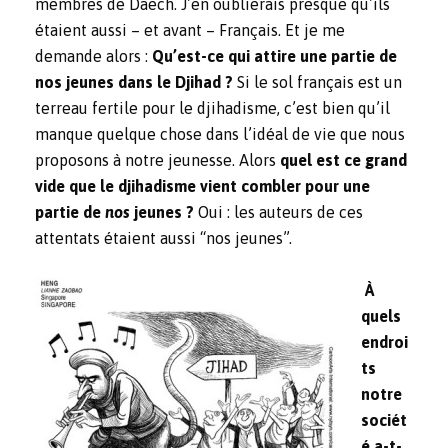
membres de Daech. J’en oublierais presque qu’ils
étaient aussi – et avant – Français. Et je me
demande alors :
Qu’est-ce qui attire une partie de
nos jeunes dans le Djihad ?
Si le sol français est un
terreau fertile pour le djihadisme, c’est bien qu’il
manque quelque chose dans l’idéal de vie que nous
proposons à notre jeunesse. Alors
quel est ce grand
vide que le djihadisme vient combler pour une
partie de
nos
jeunes ?
Oui : les auteurs de ces
attentats étaient aussi “nos jeunes”.
À
quels
endroi
ts
notre
sociét
é a-t-