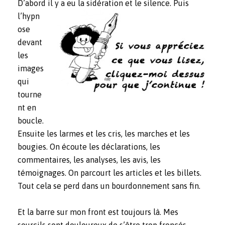
D’abord il
y a eu la sidération et le silence. Puis
l’hypn
ose
devant
les
images
qui
tourne
nt en
boucle.
Ensuite les larmes et les cris, les marches et les
bougies. On écoute les déclarations, les
commentaires, les analyses, les avis, les
témoignages. On parcourt les articles et les billets.
Tout cela se perd dans un bourdonnement sans fin.
Et la barre sur mon front est toujours là. Mes
sourcils sont douloureux de s’être trop froncés.