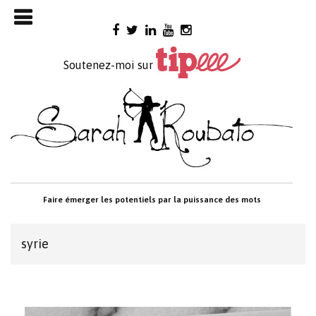
Skip

to
content
Soutenez-moi sur
Faire émerger les potentiels par la puissance des mots
syrie