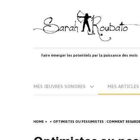
Skip
to
content
Faire émerger les potentiels par la puissance des mots
MES ŒUVRES SONORES
MES ARTICLES
HOME
OPTIMISTES OU PESSIMISTES : COMMENT REGARDE