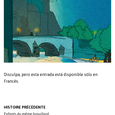
Disculpa, pero esta entrada está disponible sólo en
Francés
.
Post
HISTOIRE PRÉCÉDENTE
navigation
Enfants du même brouillard