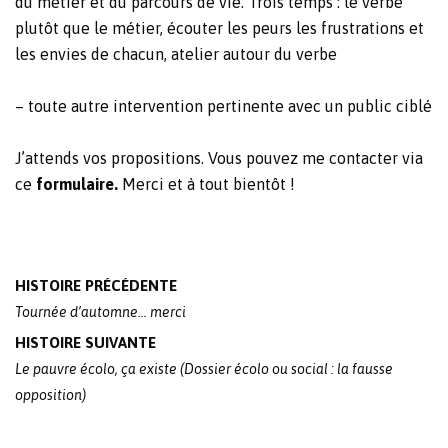
du métier et du parcours de vie. Trois temps : le verbe
plutôt que le métier, écouter les peurs les frustrations et
les envies de chacun, atelier autour du verbe
– toute autre intervention pertinente avec un public ciblé
J’attends vos propositions. Vous pouvez me contacter via
ce
formulaire
.
Merci et à tout bientôt !
Post
HISTOIRE PRÉCÉDENTE
navigation
Tournée d’automne… merci
HISTOIRE SUIVANTE
Le pauvre écolo, ça existe (Dossier écolo ou social : la fausse
opposition)