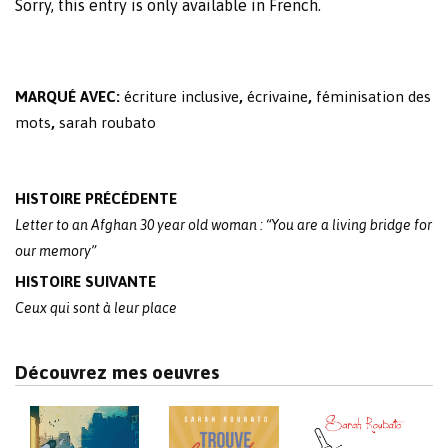
Sorry, this entry is only available in
French
.
MARQUÉ AVEC:
écriture inclusive
,
écrivaine
,
féminisation des
mots
,
sarah roubato
Post
HISTOIRE PRÉCÉDENTE
navigation
Letter to an Afghan 30 year old woman : “You are a living bridge for
our memory”
HISTOIRE SUIVANTE
Ceux qui sont à leur place
Découvrez mes oeuvres