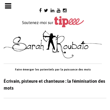
Skip

to
content
Soutenez-moi sur
Faire émerger les potentiels par la puissance des mots
Écrivain, pisteure et chanteuse : la féminisation des
mots