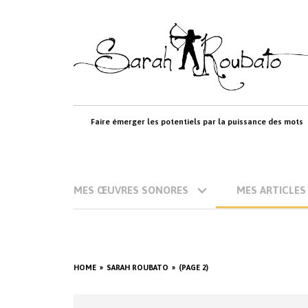
Skip
to
content
Faire émerger les potentiels par la puissance des mots
MES ŒUVRES SONORES
MES ARTICLES
HOME
SARAH ROUBATO
(PAGE 2)