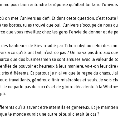
me pour bien entendre la réponse qu’allait lui faire l’univers. 
i où on met l’univers au défi. Et dans cette question, c’est toute
é tes bottes, tu as trouvé que oui, l’univers s’occupe de nous 
e que vous réveillez chez les gens l’envie de donner et de part
min des banlieues de Kiev irradié par Tchernobyl ou celui des
vers à ce qu’ils ont fait, n’est-ce pas ? On ne va pas dire aux ou
 parce que des businessmen se sont amusés avec la valeur de tout
nflés de pouvoir et heureux à leur manière, va-t-on leur dire qu
très différents. Et partout je n’ai vu que le règne du chaos. J’
eux, travaillants, généreux, finir misérables et seuls. Je vois c
. Je ne parle pas de succès et de gloire décadente à la Whitn
pli.
férents qu’ils savent être attentifs et généreux. Et je maintie
ue le monde aurait une autre tête, si c’était le cas ?