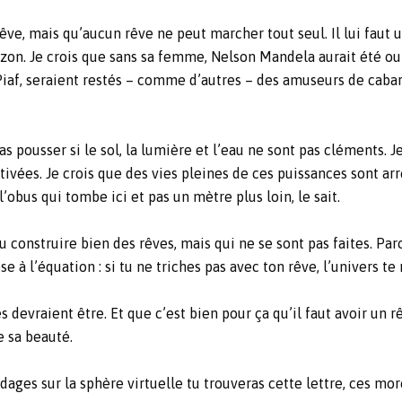
êve, mais qu’aucun rêve ne peut marcher tout seul. Il lui faut u
 horizon. Je crois que sans sa femme, Nelson Mandela aurait été o
es Piaf, seraient restés – comme d’autres – des amuseurs de cab
as pousser si le sol, la lumière et l’eau ne sont pas cléments. 
ivées. Je crois que des vies pleines de ces puissances sont arr
’obus qui tombe ici et pas un mètre plus loin, le sait.
u construire bien des rêves, mais qui ne se sont pas faites. Pa
 à l’équation : si tu ne triches pas avec ton rêve, l’univers te 
 devraient être. Et que c’est bien pour ça qu’il faut avoir un 
e sa beauté.
ondages sur la sphère virtuelle tu trouveras cette lettre, ces m