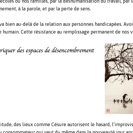
coles ou nos familles, par la déshumanisation du travail, par le
ement, à la parole, et par la perte de sens.
 bien au-delà de la relation aux personnes handicapées. Avoir l
re humain. Cette résistance au remplissage permanent de nos vi
titude, des lieux comme Césure autorisent le hasard, l’improvis
 du consommateur qui veut du même dans la nouveauté jour aprè