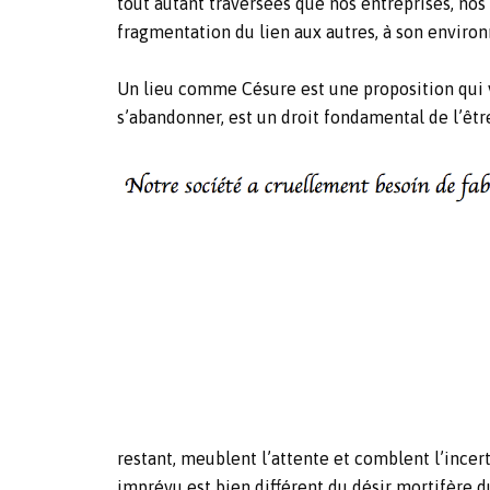
tout autant traversées que nos entreprises, nos é
fragmentation du lien aux autres, à son environn
Un lieu comme Césure est une proposition qui va
s’abandonner, est un droit fondamental de l’êt
restant, meublent l’attente et comblent l’incer
imprévu est bien différent du désir mortifère