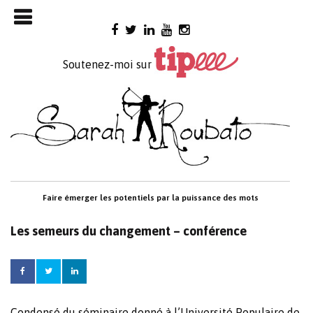
Skip

to
content
Soutenez-moi sur
Faire émerger les potentiels par la puissance des mots
Les semeurs du changement – conférence
Condensé du séminaire donné à l’Université Populaire de