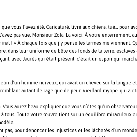
é que vous l’avez été. Caricaturé, livré aux chiens, tué… pour av
 l’avez pas vue, Monsieur Zola. La voici. À votre enterrement,
nal ! » À chaque fois que j’y pense les larmes me viennent. Qu
ière, dans leur uniforme de bête des fonds de la terre, esclaves d
nt, avec Jaurès qui était présent, c’était un espoir qui marcha
elui d’un homme nerveux, qui avait un cheveu sur la langue et 
tremblant autant de rage que de peur. Vieillard myope, qui a 
. Vous aurez beau expliquer que vous n’êtes qu’un observateur s
à tous. Toute votre œuvre tient sur un équilibre miraculeux ent
modèle.
t pas, pour dénoncer les injustices et les lâchetés d’un monde 