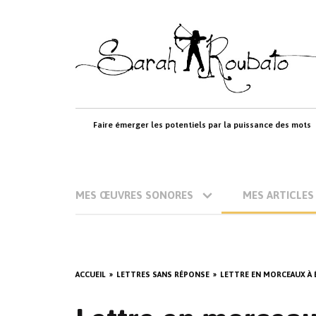
Skip
to
content
Faire émerger les potentiels par la puissance des mots
MES ŒUVRES SONORES
MES ARTICLES
ACCUEIL
LETTRES SANS RÉPONSE
LETTRE EN MORCEAUX À É