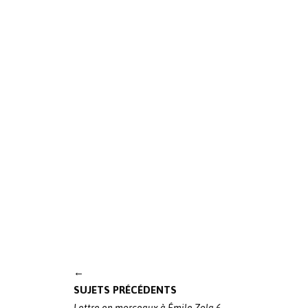
Post
←
navigation
SUJETS PRÉCÉDENTS