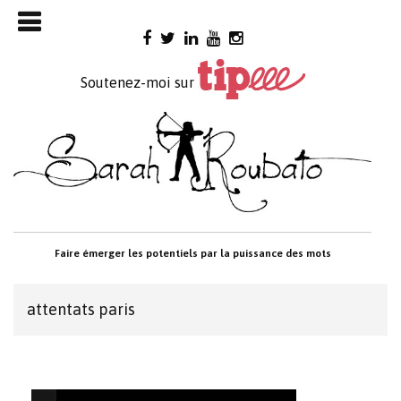
Skip

to
content
Soutenez-moi sur
Faire émerger les potentiels par la puissance des mots
attentats paris