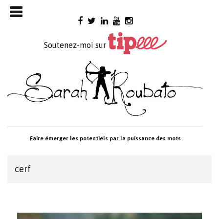
Skip

to
content
Soutenez-moi sur
Faire émerger les potentiels par la puissance des mots
cerf