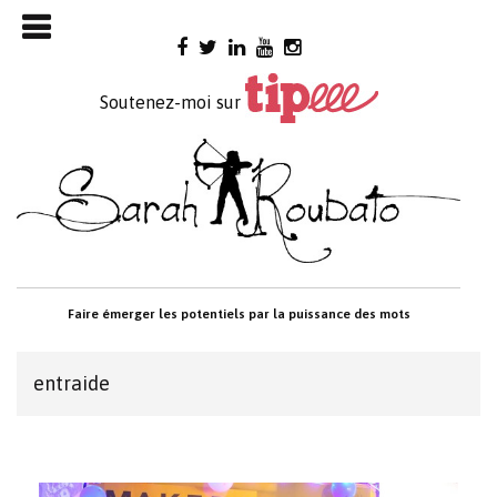
Skip

to
content
Soutenez-moi sur
Faire émerger les potentiels par la puissance des mots
entraide