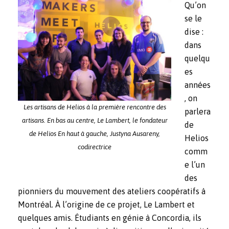
Qu’on
se le
dise :
dans
quelqu
es
années
, on
Les artisans de Helios à la première rencontre des
parlera
artisans. En bas au centre, Le Lambert, le fondateur
de
de Helios En haut à gauche, Justyna Ausareny,
Helios
codirectrice
comm
e l’un
des
pionniers du mouvement des ateliers coopératifs à
Montréal. À l’origine de ce projet, Le Lambert et
quelques amis. Étudiants en génie à Concordia, ils