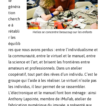
le
généra
tion
cherch
e à
rétabli
Helios se concentre beaucoup sur les enfants
r les
équilib
res que nous avons perdus : entre l’individualisme et
la communauté, entre le virtuel et le manuel, entre
la science et l’art, et brisent les frontières entre
amateurs et professionnels. Dans un atelier
coopératif, tout part des rêves d’un individu. C’est le
groupe qui l’aide à les réaliser. Le virtuel n’isole pas
les individus, il leur permet de se rassembler.
L’électronique et le manuel font bon ménage : ainsi
Anthony Lapointe, membre de iMuFab, atelier de
fabrication numérique du imusée, a présenté aux