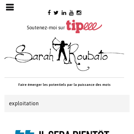
Skip

to
content
Soutenez-moi sur
Faire émerger les potentiels par la puissance des mots
exploitation