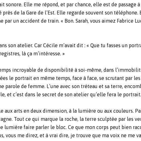
it sonore. Elle me répond, et par chance, elle est de passage à P
é près de la Gare de l’Est. Elle regarde souvent son téléphone. 
e par un accident de train. « Bon. Sarah, vous aimez Fabrice Luc
s son atelier. Car Cécile m’avait dit : « Que tu fasses un portr
egistres, là ça m’intéresse. »
n temps incroyable de disponibilité à soi-même, dans l’immobilit
ées le portrait en même temps, face à face, se scrutant par les
 parole de femme. L’une avec son tréteau et sa terre, encombran
, et c’est dans le secret de son atelier qu’elle fera le portrait
ble aux arts en deux dimension, à la lumière ou aux couleurs. P
ntagne. Tout ce qui marque la roche, la terre sculptée par les ve
de lumière faire parler le bloc. Ce que mon corps peut bien racon
us, vous me direz, et à vrai dire, je trouve que ma voix ne me va