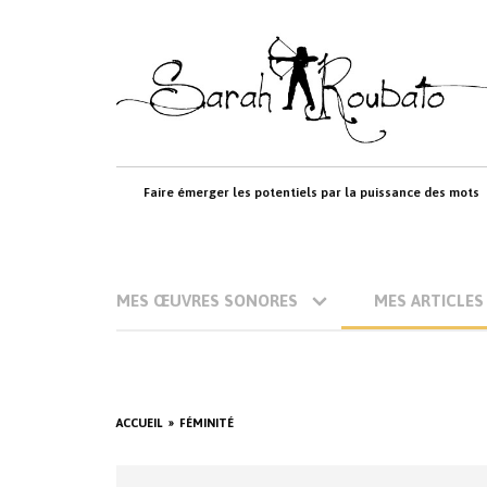
Skip
to
content
Faire émerger les potentiels par la puissance des mots
MES ŒUVRES SONORES
MES ARTICLES
ACCUEIL
FÉMINITÉ