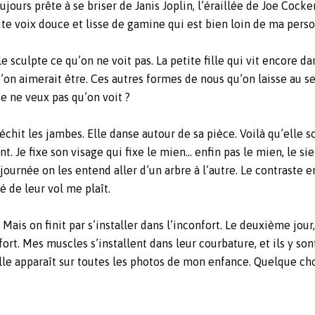
jours prête à se briser de Janis Joplin, l’éraillée de Joe Cocke
te voix douce et lisse de gamine qui est bien loin de ma perso
e sculpte ce qu’on ne voit pas. La petite fille qui vit encore d
qu’on aimerait être. Ces autres formes de nous qu’on laisse au se
e ne veux pas qu’on voit ?
léchit les jambes. Elle danse autour de sa pièce. Voilà qu’elle 
t. Je fixe son visage qui fixe le mien… enfin pas le mien, le sie
a journée on les entend aller d’un arbre à l’autre. Le contraste
é de leur vol me plaît.
 Mais on finit par s’installer dans l’inconfort. Le deuxième jou
. Mes muscles s’installent dans leur courbature, et ils y sont 
lle apparaît sur toutes les photos de mon enfance. Quelque cho