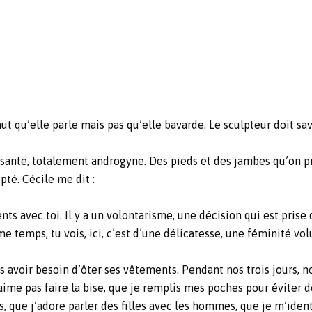
ut qu’elle parle mais pas qu’elle bavarde. Le sculpteur doit savo
uissante, totalement androgyne. Des pieds et des jambes qu’on 
pté. Cécile me dit :
ts avec toi. Il y a un volontarisme, une décision qui est prise 
e temps, tu vois, ici, c’est d’une délicatesse, une féminité vo
sans avoir besoin d’ôter ses vêtements. Pendant nos trois jours, 
n’aime pas faire la bise, que je remplis mes poches pour évite
, que j’adore parler des filles avec les hommes, que je m’iden