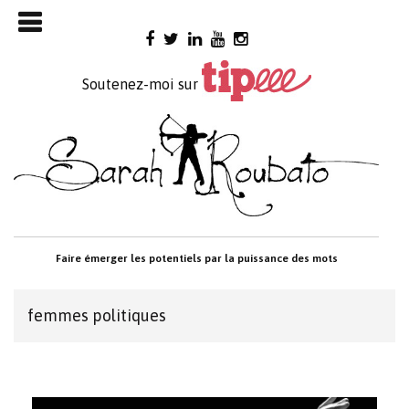
Skip

to
content
Soutenez-moi sur
Faire émerger les potentiels par la puissance des mots
femmes politiques