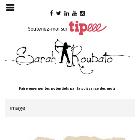
Skip

to
content
Soutenez-moi sur
Faire émerger les potentiels par la puissance des mots
image