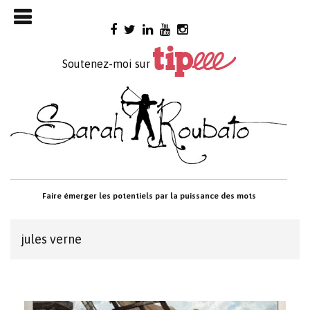
Skip

to
content
Soutenez-moi sur
Faire émerger les potentiels par la puissance des mots
jules verne